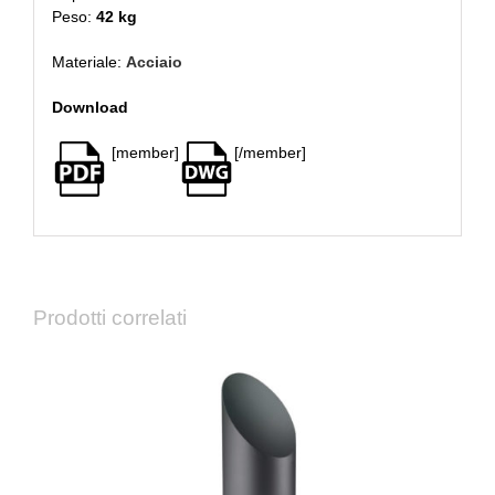
Peso:
42 kg
Materiale:
Acciaio
Download
[member]
[/member]
Prodotti correlati