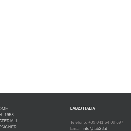
OME
LAB23 ITALIA
AL 1958
ATERIALI
Telefono: +39 041 54 09 697
ESIGNER
Email:
info@lab23.it