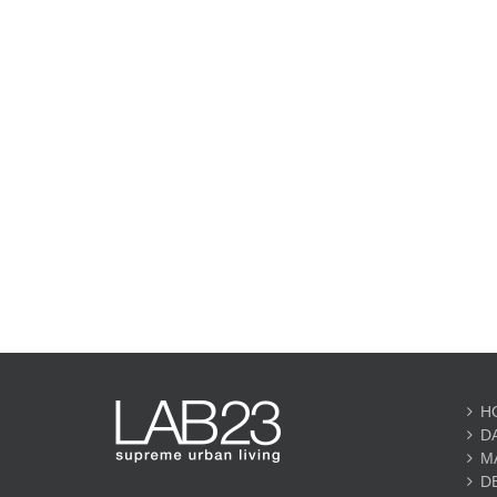
H
D
M
D