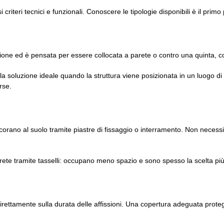
 criteri tecnici e funzionali. Conoscere le tipologie disponibili è il prim
issione ed è pensata per essere collocata a parete o contro una quinta,
i: è la soluzione ideale quando la struttura viene posizionata in un luog
rse.
corano al suolo tramite piastre di fissaggio o interramento. Non necessi
te tramite tasselli: occupano meno spazio e sono spesso la scelta più ind
direttamente sulla durata delle affissioni. Una copertura adeguata proteg