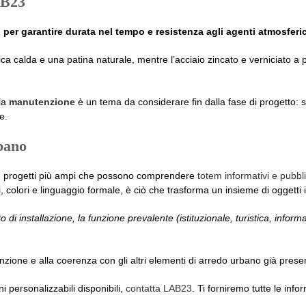
AB23
i per garantire durata nel tempo e resistenza agli agenti atmosferic
ica calda e una patina naturale, mentre l’acciaio zincato e verniciato a p
 la
manutenzione
è un tema da considerare fin dalla fase di progetto: sce
e.
rbano
 in progetti più ampi che possono comprendere
totem informativi e pubbli
i, colori e linguaggio formale, è ciò che trasforma un insieme di oggetti
to di installazione, la funzione prevalente (istituzionale, turistica, informat
enzione e alla coerenza con gli altri elementi di arredo urbano già presen
i personalizzabili disponibili,
contatta LAB23
. Ti forniremo tutte le inf