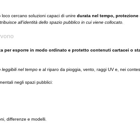
 loco cercano soluzioni capaci di unire
durata nel tempo, protezione d
tribuisce all’identità dello spazio pubblico in cui viene collocato.
rvono
ata per esporre in modo ordinato e protetto contenuti cartacei o st
 leggibili nel tempo
e al riparo da pioggia, vento, raggi UV e, nei contest
entali negli spazi pubblici:
i, differenze e modelli.