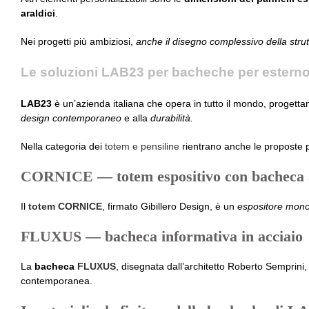
araldici
.
Nei progetti più ambiziosi,
anche il disegno complessivo della stru
Le soluzioni LAB23 per bacheche per estern
LAB23
è un’azienda italiana che opera in tutto il mondo, progetta
design contemporaneo
e alla
durabilità.
Nella categoria dei
totem e pensiline
rientrano anche le proposte pe
CORNICE — totem espositivo con bacheca 
Il
totem CORNICE
, firmato Gibillero Design, è un
espositore monof
FLUXUS — bacheca informativa in acciaio
La
bacheca
FLUXUS
, disegnata dall’architetto Roberto Semprini,
contemporanea.