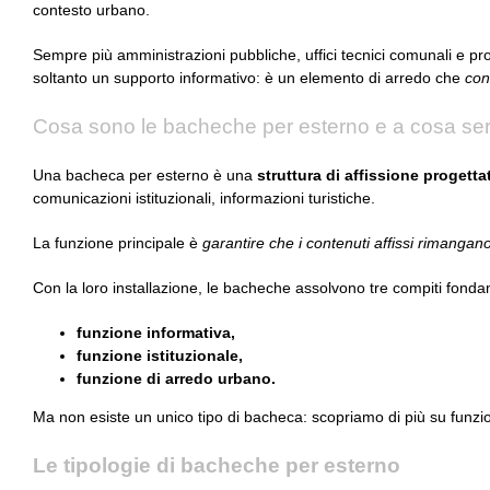
contesto urbano.
Sempre più amministrazioni pubbliche, uffici tecnici comunali e pro
soltanto un supporto informativo: è un elemento di arredo che
con
Cosa sono le bacheche per esterno e a cosa se
Una bacheca per esterno è una
struttura di affissione progett
comunicazioni istituzionali, informazioni turistiche.
La funzione principale è
garantire che i contenuti affissi rimangano
Con la loro installazione, le bacheche assolvono tre compiti fondam
funzione informativa,
funzione istituzionale,
funzione di arredo urbano.
Ma non esiste un unico tipo di bacheca: scopriamo di più su funzion
Le tipologie di bacheche per esterno