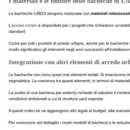
I materiali e le finiture delle bacheche di L
Le bacheche LAB23 vengono realizzate con
materiali selezionat
L’
acciaio corten
è disponibile per i progetti che richiedono un’estet
standard.
Come per tutti i prodotti di arredo urbano, anche per le bacheche
modo significativo gli interventi negli anni successivi all’installazion
Integrazione con altri elementi di arredo u
Le bacheche non sono quasi mai elementi isolati. Si inseriscono
segnaletica. La coerenza tra questi elementi, in termini di material
La scelta di una bacheca per esterno richiede di valutare
il contes
condizioni ambientali a cui la struttura sarà esposta
.
A questi criteri se ne aggiungono altri legati al budget, alla manut
Per conoscere nel dettaglio i nostri modelli di bacheca e le soluzion