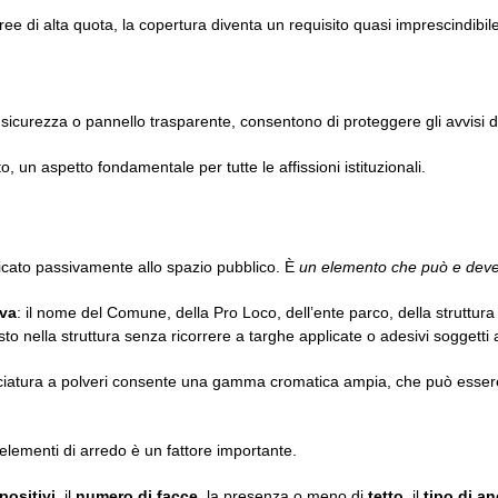
ee di alta quota, la copertura diventa un requisito quasi imprescindibile
sicurezza o pannello trasparente, consentono di proteggere gli avvisi dal
o, un aspetto fondamentale per tutte le affissioni istituzionali.
cato passivamente allo spazio pubblico. È
un elemento che può e deve di
iva
: il nome del Comune, della Pro Loco, dell’ente parco, della struttura 
esto nella struttura senza ricorrere a targhe applicate o adesivi soggetti
ciatura a polveri consente una gamma cromatica ampia, che può essere cal
i elementi di arredo è un fattore importante.
positivi
, il
numero di facce
, la presenza o meno di
tetto
, il
tipo di a