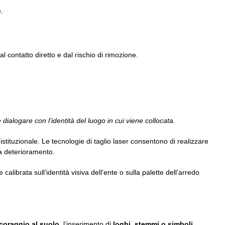
.
 contatto diretto e dal rischio di rimozione.
alogare con l’identità del luogo in cui viene collocata.
istituzionale. Le tecnologie di taglio laser consentono di realizzare
 a deterioramento.
ibrata sull’identità visiva dell’ente o sulla palette dell’arredo
ncoraggio al suolo
, l’inserimento di
loghi, stemmi o simboli