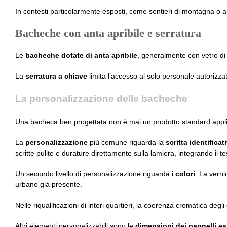
In contesti particolarmente esposti, come sentieri di montagna o ar
Bacheche con anta apribile e serratura
Le
bacheche dotate di anta apribile
, generalmente con vetro di 
La
serratura a chiave
limita l’accesso al solo personale autorizzat
La personalizzazione delle bacheche
Una bacheca ben progettata non è mai un prodotto standard appli
La
personalizzazione
più comune riguarda la
scritta identificat
scritte pulite e durature direttamente sulla lamiera, integrando il t
Un secondo livello di personalizzazione riguarda i
colori
. La verni
urbano già presente.
Nelle riqualificazioni di interi quartieri, la coerenza cromatica degl
Altri elementi personalizzabili sono le
dimensioni dei pannelli es