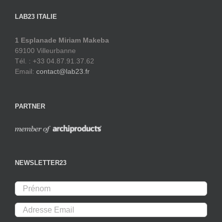
LAB23 ITALIE
1 Esplanade Miriam Makeba
69100 Villeurbanne
Tél. : +33 04.87.91.37.62
Email:
contact@lab23.fr
PARTNER
NEWSLETTER23