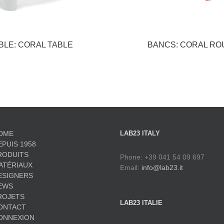
BLE: CORAL TABLE
BANCS: CORAL R
OME
LAB23 ITALY
EPUIS 1958
RODUITS
Phone: +39 041 54 09 697
ATÉRIAUX
Email:
info@lab23.it
ESIGNERS
EWS
ROJETS
LAB23 ITALIE
ONTACT
ONNEXION