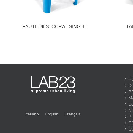
FAUTEUILS: CORAL SINGLE
TA
H
D
P
M
D
N
Italiano
English
Français
P
C
C