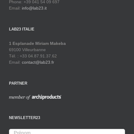
Phone: +39 041 54 09 697
Email:
info@lab23.it
LAB23 ITALIE
1 Esplanade Miriam Makeba
69100 Villeurbanne
Tél. : +33 04.87.91.37.62
Email:
contact@lab23.fr
PARTNER
NEWSLETTER23