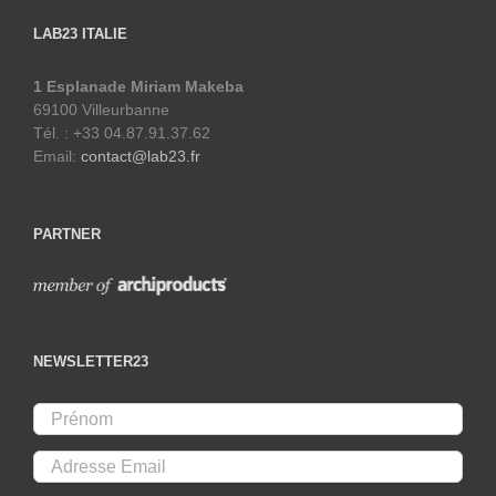
LAB23 ITALIE
1 Esplanade Miriam Makeba
69100 Villeurbanne
Tél. : +33 04.87.91.37.62
Email:
contact@lab23.fr
PARTNER
NEWSLETTER23