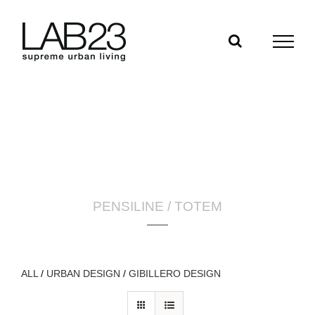
Salta
al
contenuto
PENSILINE / TOTEM
ALL
/
URBAN DESIGN
/
GIBILLERO DESIGN