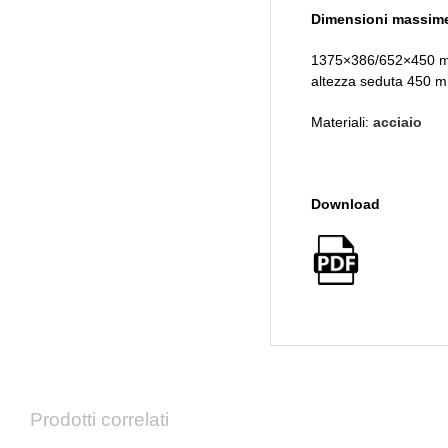
Dimensioni massim
1375×386/652×450 
altezza seduta 450 
Materiali:
acciaio
Download
Prodotti correlati