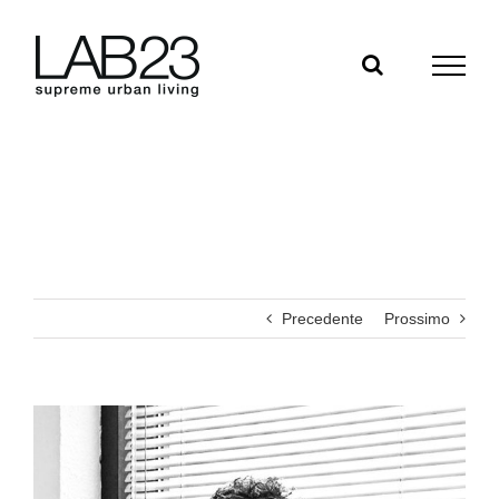
Salta
al
contenuto
Precedente
Prossimo