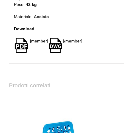
Peso:
42 kg
Materiale:
Acciaio
Download
[member]
[/member]
Prodotti correlati