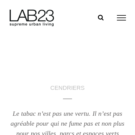
Skip
to
content
CENDRIERS
Le tabac n’est pas une vertu. Il n’est pas
agréable pour qui ne fume pas et non plus
pour nos villes, parcs et espaces verts