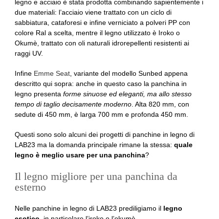
legno e acciaio è stata prodotta combinando sapientemente i
due materiali: l’acciaio viene trattato con un ciclo di
sabbiatura, cataforesi e infine verniciato a polveri PP con
colore Ral a scelta, mentre il legno utilizzato è Iroko o
Okumè, trattato con oli naturali idrorepellenti resistenti ai
raggi UV.
Infine
Emme Seat
, variante del modello Sunbed appena
descritto qui sopra: anche in questo caso la panchina in
legno presenta
forme sinuose ed eleganti, ma allo stesso
tempo di taglio decisamente moderno
. Alta 820 mm, con
sedute di 450 mm, è larga 700 mm e profonda 450 mm.
Questi sono solo alcuni dei progetti di panchine in legno di
LAB23 ma la domanda principale rimane la stessa:
quale
legno è meglio usare per una panchina
?
Il legno migliore per una panchina da
esterno
Nelle panchine in legno di LAB23 prediligiamo il
legno
esotico
, in particolare l’iroko o l’okumè.