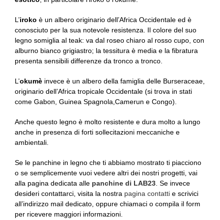
L’
iroko
è un albero originario dell’Africa Occidentale ed è
conosciuto per la sua notevole resistenza. Il colore del suo
legno somiglia al teak: va dal roseo chiaro al rosso cupo, con
alburno bianco grigiastro; la tessitura è media e la fibratura
presenta sensibili differenze da tronco a tronco.
L’
okumè
invece è un albero della famiglia delle Burseraceae,
originario dell’Africa tropicale Occidentale (si trova in stati
come Gabon, Guinea Spagnola,Camerun e Congo).
Anche questo legno è molto resistente e dura molto a lungo
anche in presenza di forti sollecitazioni meccaniche e
ambientali.
Se le panchine in legno che ti abbiamo mostrato ti piacciono
o se semplicemente vuoi vedere altri dei nostri progetti, vai
alla pagina dedicata alle
panchine di LAB23
. Se invece
desideri contattarci, visita la nostra
pagina contatti
e scrivici
all’indirizzo mail dedicato, oppure chiamaci o compila il form
per ricevere maggiori informazioni.