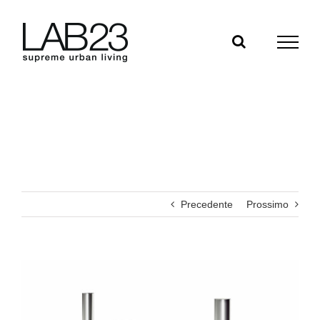
Salta
al
contenuto
Precedente
Prossimo