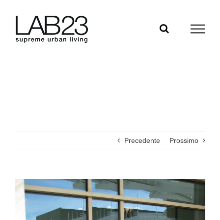
Salta
al
contenuto
Precedente
Prossimo